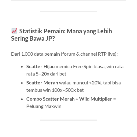
Statistik Pemain: Mana yang Lebih
Sering Bawa JP?
Dari 1.000 data pemain (forum & channel RTP live):
Scatter Hijau
memicu Free Spin biasa, win rata-
rata 5–20x dari bet
Scatter Merah
walau muncul <20%, tapi bisa
tembus win 100x–500x bet
Combo Scatter Merah + Wild Multiplier
=
Peluang Maxwin