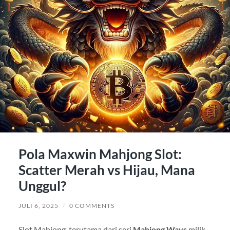
Pola Maxwin Mahjong Slot:
Scatter Merah vs Hijau, Mana
Unggul?
JULI 6, 2025
/
0 COMMENTS
Slot Mahjong, terutama dari seri
Mahjong Ways
milik