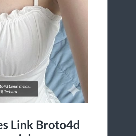
o4d Login melalui
tif Terbaru
s Link Broto4d