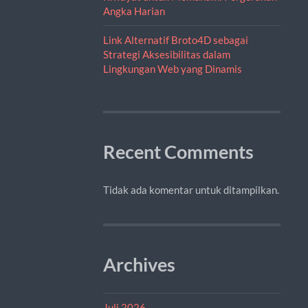
Angka Harian
Link Alternatif Broto4D sebagai
Strategi Aksesibilitas dalam
Lingkungan Web yang Dinamis
Recent Comments
Tidak ada komentar untuk ditampilkan.
Archives
Juli 2026