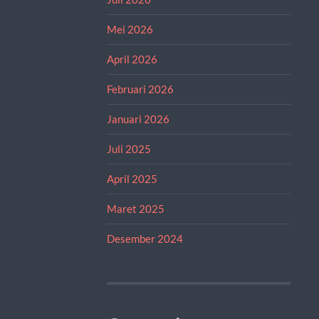
Mei 2026
April 2026
Februari 2026
Januari 2026
Juli 2025
April 2025
Maret 2025
Desember 2024