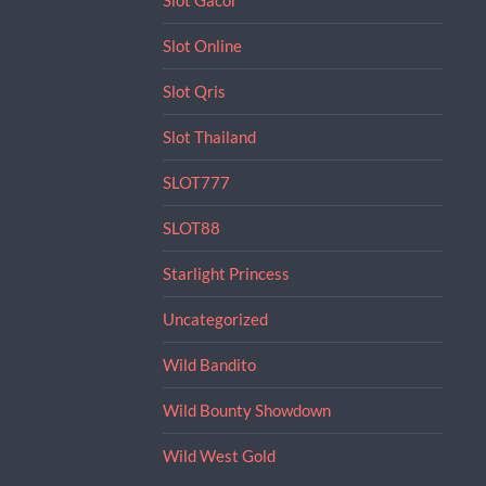
Slot Online
Slot Qris
Slot Thailand
SLOT777
SLOT88
Starlight Princess
Uncategorized
Wild Bandito
Wild Bounty Showdown
Wild West Gold