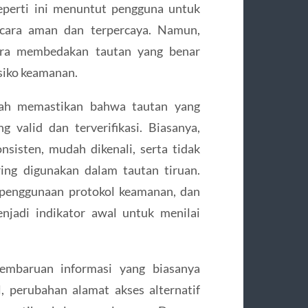
seperti ini menuntut pengguna untuk
secara aman dan terpercaya. Namun,
ra membedakan tautan yang benar
siko keamanan.
lah memastikan bahwa tautan yang
 valid dan terverifikasi. Biasanya,
nsisten, mudah dikenali, serta tidak
ing digunakan dalam tautan tiruan.
, penggunaan protokol keamanan, dan
njadi indikator awal untuk menilai
pembaruan informasi yang biasanya
l, perubahan alamat akses alternatif