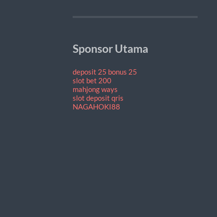
Sponsor Utama
deposit 25 bonus 25
slot bet 200
mahjong ways
slot deposit qris
NAGAHOKI88