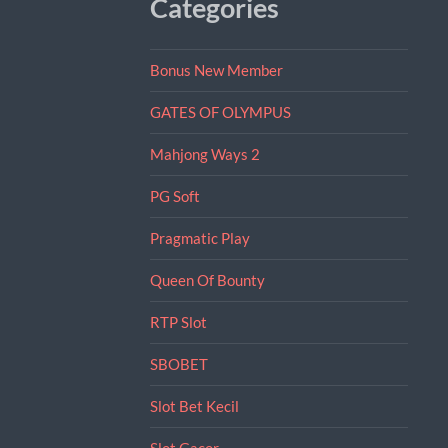
Categories
Bonus New Member
GATES OF OLYMPUS
Mahjong Ways 2
PG Soft
Pragmatic Play
Queen Of Bounty
RTP Slot
SBOBET
Slot Bet Kecil
Slot Gacor