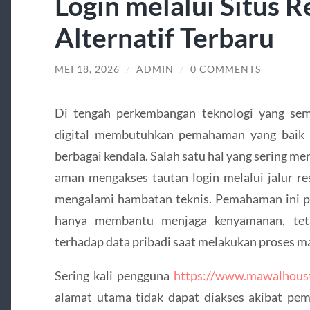
Login melalui Situs 
Alternatif Terbaru
MEI 18, 2026
/
ADMIN
/
0 COMMENTS
Di tengah perkembangan teknologi yang sem
digital membutuhkan pemahaman yang baik a
berbagai kendala. Salah satu hal yang sering m
aman mengakses tautan login melalui jalur re
mengalami hambatan teknis. Pemahaman ini pe
hanya membantu menjaga kenyamanan, teta
terhadap data pribadi saat melakukan proses ma
Sering kali pengguna
https://www.mawalhous
alamat utama tidak dapat diakses akibat pem