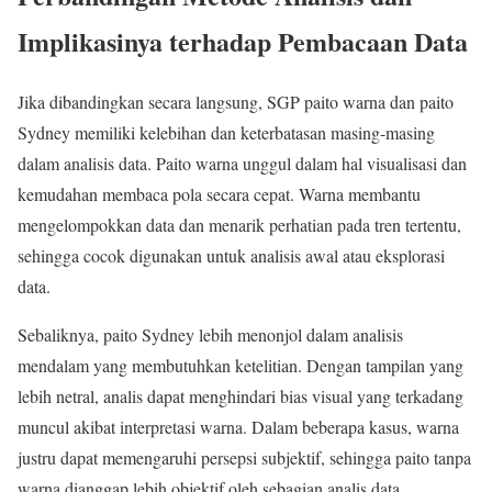
Implikasinya terhadap Pembacaan Data
Jika dibandingkan secara langsung, SGP paito warna dan paito
Sydney memiliki kelebihan dan keterbatasan masing-masing
dalam analisis data. Paito warna unggul dalam hal visualisasi dan
kemudahan membaca pola secara cepat. Warna membantu
mengelompokkan data dan menarik perhatian pada tren tertentu,
sehingga cocok digunakan untuk analisis awal atau eksplorasi
data.
Sebaliknya, paito Sydney lebih menonjol dalam analisis
mendalam yang membutuhkan ketelitian. Dengan tampilan yang
lebih netral, analis dapat menghindari bias visual yang terkadang
muncul akibat interpretasi warna. Dalam beberapa kasus, warna
justru dapat memengaruhi persepsi subjektif, sehingga paito tanpa
warna dianggap lebih objektif oleh sebagian analis data.