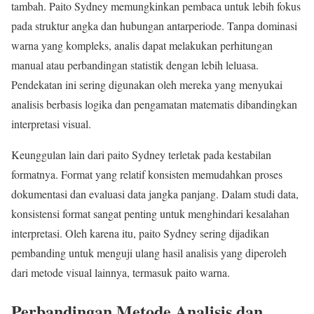
tambah. Paito Sydney memungkinkan pembaca untuk lebih fokus
pada struktur angka dan hubungan antarperiode. Tanpa dominasi
warna yang kompleks, analis dapat melakukan perhitungan
manual atau perbandingan statistik dengan lebih leluasa.
Pendekatan ini sering digunakan oleh mereka yang menyukai
analisis berbasis logika dan pengamatan matematis dibandingkan
interpretasi visual.
Keunggulan lain dari paito Sydney terletak pada kestabilan
formatnya. Format yang relatif konsisten memudahkan proses
dokumentasi dan evaluasi data jangka panjang. Dalam studi data,
konsistensi format sangat penting untuk menghindari kesalahan
interpretasi. Oleh karena itu, paito Sydney sering dijadikan
pembanding untuk menguji ulang hasil analisis yang diperoleh
dari metode visual lainnya, termasuk paito warna.
Perbandingan Metode Analisis dan