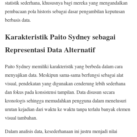
statistik sederhana, khususnya bagi mereka yang mengandalkan
pembacaan pola historis sebagai dasar pengambilan keputusan
berbasis data.
Karakteristik Paito Sydney sebagai
Representasi Data Alternatif
Paito Sydney memiliki karakteristik yang berbeda dalam cara
menyajikan data. Meskipun sama-sama berfungsi sebagai alat
visual, pendekatan yang digunakan cenderung lebih sederhana
dan fokus pada konsistensi tampilan. Data disusun secara
kronologis sehingga memudahkan pengguna dalam menelusuri
urutan kejadian dari waktu ke waktu tanpa terlalu banyak elemen
visual tambahan.
Dalam analisis data, kesederhanaan ini justru menjadi nilai