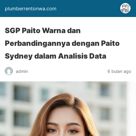
plumberrentonwa.com
SGP Paito Warna dan
Perbandingannya dengan Paito
Sydney dalam Analisis Data
admin
6 bulan ago